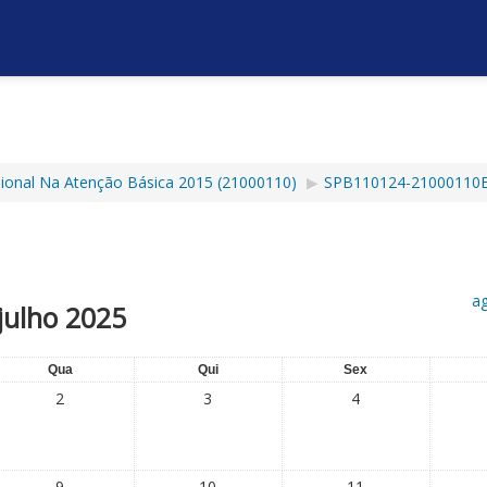
ssional Na Atenção Básica 2015 (21000110)
▶︎
SPB110124-21000110E
a
julho 2025
Qua
Qui
Sex
2
3
4
9
10
11