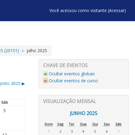
Você acessou como visitante (
Acessar
)
S (20151)
▶︎
julho 2025
CHAVE DE EVENTOS
Ocultar eventos globais
Ocultar eventos de curso
gosto 2025
▶︎
VISUALIZAÇÃO MENSAL
Sáb
5
JUNHO 2025
Dom
Seg
Ter
Qua
Qui
Sex
Sáb
1
2
3
4
5
6
7
12