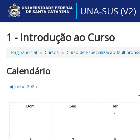
UNA-SUS (V2)
1 - Introdução ao Curso
Página inicial
▶︎
Cursos
▶︎
Curso de Especialização Multiprofi
Calendário
◀︎
junho 2025
Dom
Seg
Ter
1
6
7
8