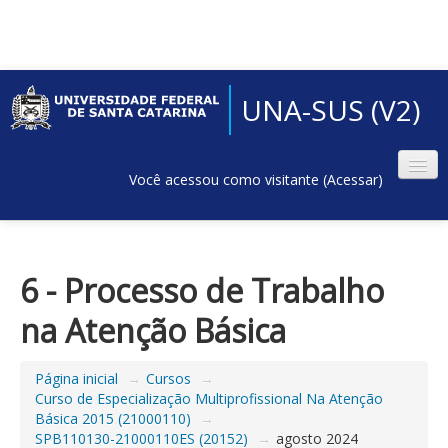
UNA-SUS (V2)
Você acessou como visitante (
Acessar
)
6 - Processo de Trabalho
na Atenção Básica
Página inicial
→
Cursos
→
Curso de Especialização Multiprofissional Na Atenção
Básica 2015 (21000110)
→
SPB110130-21000110ES (20152)
→
agosto 2024