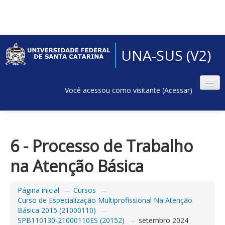
UNA-SUS (V2)
Você acessou como visitante (
Acessar
)
6 - Processo de Trabalho
na Atenção Básica
Página inicial
→
Cursos
→
Curso de Especialização Multiprofissional Na Atenção
Básica 2015 (21000110)
→
SPB110130-21000110ES (20152)
→
setembro 2024