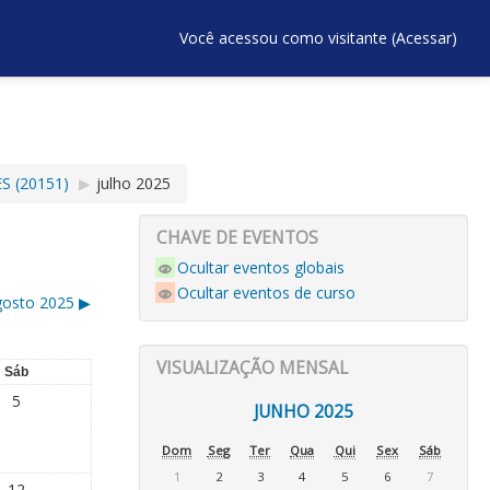
Você acessou como visitante (
Acessar
)
S (20151)
▶︎
julho 2025
CHAVE DE EVENTOS
Ocultar eventos globais
Ocultar eventos de curso
gosto 2025
▶︎
VISUALIZAÇÃO MENSAL
Sáb
5
JUNHO 2025
Dom
Seg
Ter
Qua
Qui
Sex
Sáb
1
2
3
4
5
6
7
12