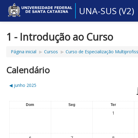
UNA-SUS (V2)
1 - Introdução ao Curso
Página inicial
▶︎
Cursos
▶︎
Curso de Especialização Multiprofi
Calendário
◀︎
junho 2025
Dom
Seg
Ter
1
6
7
8