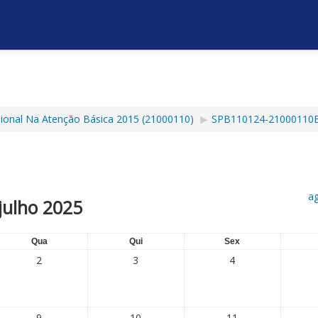
ssional Na Atenção Básica 2015 (21000110)
▶︎
SPB110124-21000110E
a
julho 2025
Qua
Qui
Sex
2
3
4
9
10
11