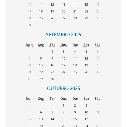
10
11
12
13
14
15
16
17
18
19
20
21
22
23
24
25
26
27
28
29
30
31
SETEMBRO 2025
Dom
Seg
Ter
Qua
Qui
Sex
Sáb
1
2
3
4
5
6
7
8
9
10
11
12
13
14
15
16
17
18
19
20
21
22
23
24
25
26
27
28
29
30
OUTUBRO 2025
Dom
Seg
Ter
Qua
Qui
Sex
Sáb
1
2
3
4
5
6
7
8
9
10
11
12
13
14
15
16
17
18
19
20
21
22
23
24
25