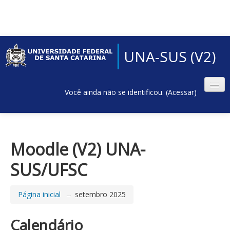
UNA-SUS (V2)
Você ainda não se identificou. (
Acessar
)
Moodle (V2) UNA-
SUS/UFSC
Página inicial
→
setembro 2025
Calendário