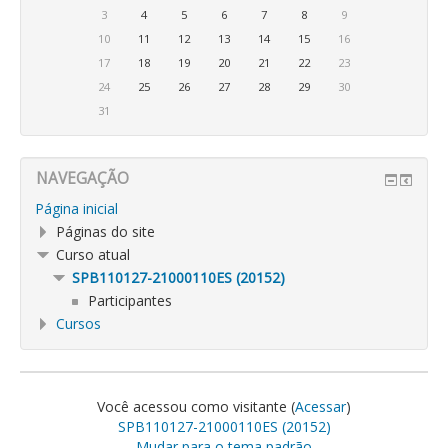
3
4
5
6
7
8
9
10
11
12
13
14
15
16
17
18
19
20
21
22
23
24
25
26
27
28
29
30
31
NAVEGAÇÃO
Página inicial
Páginas do site
Curso atual
SPB110127-21000110ES (20152)
Participantes
Cursos
Você acessou como visitante (
Acessar
)
SPB110127-21000110ES (20152)
Mudar para o tema padrão