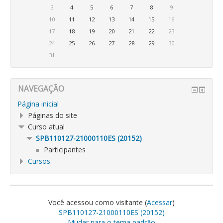
3
4
5
6
7
8
9
10
11
12
13
14
15
16
17
18
19
20
21
22
23
24
25
26
27
28
29
30
31
NAVEGAÇÃO
Página inicial
Páginas do site
Curso atual
SPB110127-21000110ES (20152)
Participantes
Cursos
Você acessou como visitante (
Acessar
)
SPB110127-21000110ES (20152)
Mudar para o tema padrão