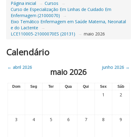
Página inicial
→
Cursos
→
Curso de Especialização Em Linhas de Cuidado Em
Enfermagem (21000070)
→
Eixo Temático Enfermagem em Saúde Materna, Neonatal
e do Lactente
→
LCE110005-21000070ES (20131)
→
maio 2026
Calendário
←
abril 2026
junho 2026
→
maio 2026
Dom
Seg
Ter
Qua
Qui
Sex
Sáb
1
2
3
4
5
6
7
8
9