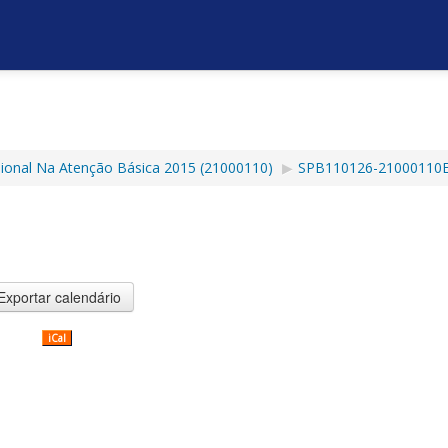
ssional Na Atenção Básica 2015 (21000110)
▶︎
SPB110126-21000110E
iCal