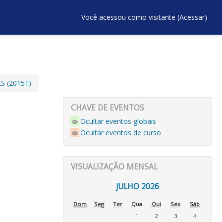
Você acessou como visitante (
Acessar
)
S (20151)
CHAVE DE EVENTOS
Ocultar eventos globais
Ocultar eventos de curso
VISUALIZAÇÃO MENSAL
JULHO 2026
Dom
Seg
Ter
Qua
Qui
Sex
Sáb
1
2
3
4