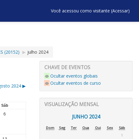
Você acessou como visitante (
Acessar
)
S (20152)
▶︎
julho 2024
CHAVE DE EVENTOS
Ocultar eventos globais
Ocultar eventos de curso
gosto 2024
▶︎
VISUALIZAÇÃO MENSAL
Sáb
6
JUNHO 2024
Dom
Seg
Ter
Qua
Qui
Sex
Sáb
1
13