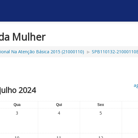
 da Mulher
ssional Na Atenção Básica 2015 (21000110)
▶︎
SPB110132-21000110E
a
julho 2024
Qua
Qui
Sex
3
4
5
10
11
12