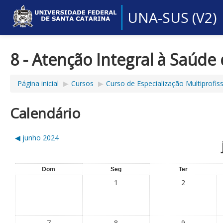
UNA-SUS (V2)
8 - Atenção Integral à Saúde
Página inicial
▶︎
Cursos
▶︎
Curso de Especialização Multiprofi
Calendário
◀︎
junho 2024
Dom
Seg
Ter
1
2
7
8
9