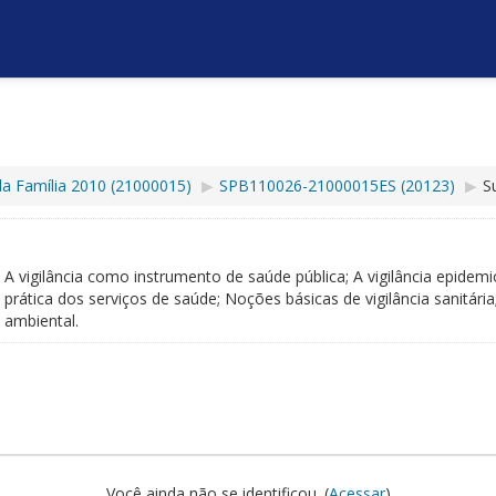
da Família 2010 (21000015)
▶︎
SPB110026-21000015ES (20123)
▶︎
S
A vigilância como instrumento de saúde pública; A vigilância epidemi
prática dos serviços de saúde; Noções básicas de vigilância sanitária;
ambiental.
Você ainda não se identificou. (
Acessar
)