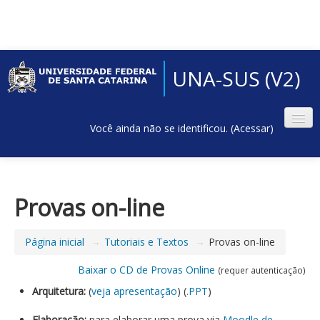
UNA-SUS (V2)
Você ainda não se identificou. (
Acessar
)
Provas on-line
Página inicial
→
Tutoriais e Textos
→
Provas on-line
Baixar o CD de Provas Online
(requer autenticação)
Arquitetura:
(
veja apresentação
) (
.PPT
)
Elaboração:
para elaborar uma prova via
Moodle de