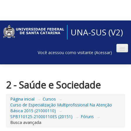
UNA-SUS (V2)
Você acessou como visitante (
Acessar
)
2 - Saúde e Sociedade
Página inicial
→
Cursos
→
Curso de Especialização Multiprofissional Na Atenção
Básica 2015 (21000110)
→
SPB110125-21000110ES (20151)
→
Fóruns
→
Busca avançada