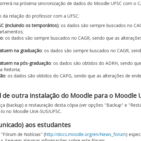
ocorrerá na próxima sincronização de dados do Moodle UFSC com o
o da relação do professor com a UFSC:
C (incluindo os temporários)
: os dados são sempre buscados no CAG
partamentos;
ão
: os dados são sempre buscados no CAGR, sendo que as alterações
ue atuem na graduação
: os dados são sempre buscados no CAGR, sendo
ue atuem na pós-graduação
: os dados são obtidos do ADRH, sendo que 
 Reitoria;
ção
: os dados são obtidos do CAPG, sendo que as alterações de ende
al de outra instalação do Moodle para o Moodl
ça (backup) e restauração desta cópia (ver opções "Backup" e "Rest
urá-lo no Moodle UnA-SUS/UFSC.
unicado) aos estudantes
"Fórum de Notícias" (
http://docs.moodle.org/en/News_forum
) espec
rma. Seguem algumas informações sobre este fórum: