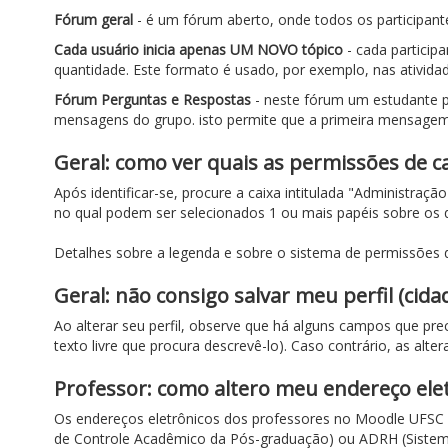
Fórum geral
- é um fórum aberto, onde todos os participan
Cada usuário inicia apenas UM NOVO tópico
- cada particip
quantidade. Este formato é usado, por exemplo, nas ativid
Fórum Perguntas e Respostas
- neste fórum um estudante 
mensagens do grupo. isto permite que a primeira mensagem 
Geral: como ver quais as permissões de c
Após identificar-se, procure a caixa intitulada "Administra
no qual podem ser selecionados 1 ou mais papéis sobre os 
Detalhes sobre a legenda e sobre o sistema de permissões 
Geral: não consigo salvar meu perfil (cidad
Ao alterar seu perfil, observe que há alguns campos que p
texto livre que procura descrevê-lo). Caso contrário, as alte
Professor: como altero meu endereço elet
Os endereços eletrônicos dos professores no Moodle UFSC
de Controle Acadêmico da Pós-graduação) ou ADRH (Sistema