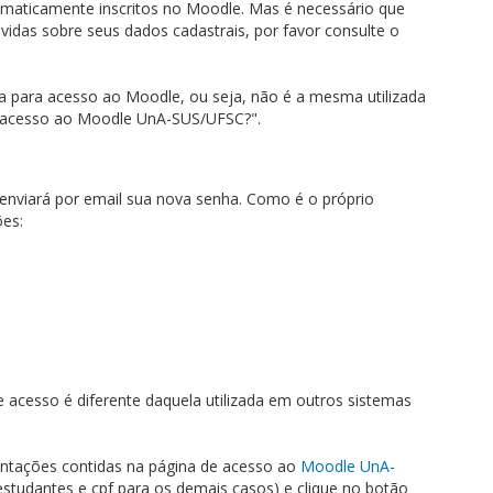
maticamente inscritos no Moodle. Mas é necessário que
vidas sobre seus dados cadastrais, por favor consulte o
 para acesso ao Moodle, ou seja, não é a mesma utilizada
de acesso ao Moodle UnA-SUS/UFSC?".
 enviará por email sua nova senha. Como é o próprio
ões:
e acesso é diferente daquela utilizada em outros sistemas
entações contidas na página de acesso ao
Moodle UnA-
 estudantes e cpf para os demais casos) e clique no botão