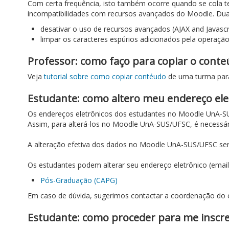
Com certa frequência, isto também ocorre quando se cola t
incompatibilidades com recursos avançados do Moodle. Dua
desativar o uso de recursos avançados (AJAX and Javascrip
limpar os caracteres espúrios adicionados pela operaçã
Professor: como faço para copiar o con
Veja
tutorial sobre como copiar contéudo
de uma turma para
Estudante: como altero meu endereço elet
Os endereços eletrônicos dos estudantes no Moodle UnA-S
Assim, para alterá-los no Moodle UnA-SUS/UFSC, é necessár
A alteração efetiva dos dados no Moodle UnA-SUS/UFSC se
Os estudantes podem alterar seu endereço eletrônico (email
Pós-Graduação (CAPG)
Em caso de dúvida, sugerimos contactar a coordenação do 
Estudante: como proceder para me insc