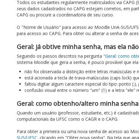
Todos os estudantes regularmente matriculados via CAPG (
seus dados cadastrados no CAPG estejam corretos, em partic
CAPG ou procure a coordenadoria de seu curso.
O "Nome de Usuário" para acesso ao Moodle UnA-SUS/UFSC é
para acesso ao CAPG. Para obter ou alterar a senha de ac
Geral: já obtive minha senha, mas ela não
Seguindo os passos descritos na pergunta "
Geral: como obt
sistema Moodle que gera a senha, é pouco provável que ela 
não foi observada a distinção entre letras maiúsculas e 
está acionada a tecla de trava-maiúsculas (caps lock) que
faltou digitar algum caractere especial do tipo: ponto (.), p
confusão visual entre o número "um" (1) e a letra "ele" m
Geral: como obtenho/altero minha senha
Quando um usuário (professor, estudante, etc.) é cadastrado
computacionais da UFSC como o CAGR e o CAPG.
Para obter a primeira ou uma nova senha de acesso ao Mood
SUS/UFSC
, clicando em "Obter nova senha". Na tela que apa