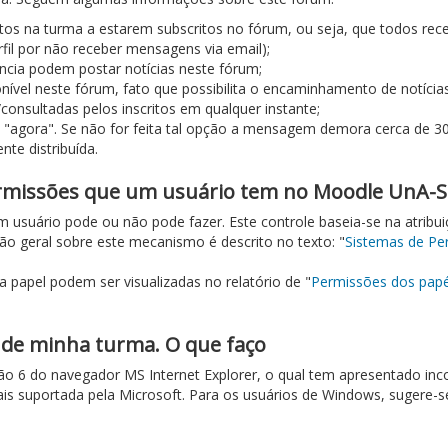
itos na turma a estarem subscritos no fórum, ou seja, que todos re
fil por não receber mensagens via email);
ncia podem postar notícias neste fórum;
nível neste fórum, fato que possibilita o encaminhamento de notícias
consultadas pelos inscritos em qualquer instante;
 "agora". Se não for feita tal opção a mensagem demora cerca de 30
nte distribuída.
ermissões que um usuário tem no Moodle UnA-
uário pode ou não pode fazer. Este controle baseia-se na atribuiçã
o geral sobre este mecanismo é descrito no texto: "
Sistemas de Pe
papel podem ser visualizadas no relatório de "
Permissões dos papé
o de minha turma. O que faço
rsão 6 do navegador MS Internet Explorer, o qual tem apresentado in
 suportada pela Microsoft. Para os usuários de Windows, sugere-se a