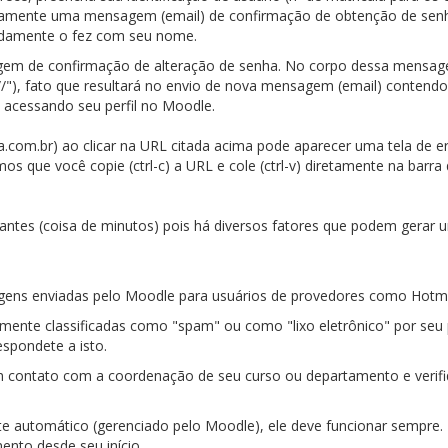
ticamente uma mensagem (email) de confirmação de obtenção de senh
tidamente o fez com seu nome.
agem de confirmação de alteração de senha. No corpo dessa mensage
s://"), fato que resultará no envio de nova mensagem (email) conten
, acessando seu perfil no Moodle.
com.br) ao clicar na URL citada acima pode aparecer uma tela de er
os que você copie (ctrl-c) a URL e cole (ctrl-v) diretamente na barr
ntes (coisa de minutos) pois há diversos fatores que podem gerar 
ens enviadas pelo Moodle para usuários de provedores como Hotmai
nte classificadas como "spam" ou como "lixo eletrônico" por seu
spondete a isto.
 contato com a coordenação de seu curso ou departamento e verifi
 automático (gerenciado pelo Moodle), ele deve funcionar sempre.
ento desde seu início.