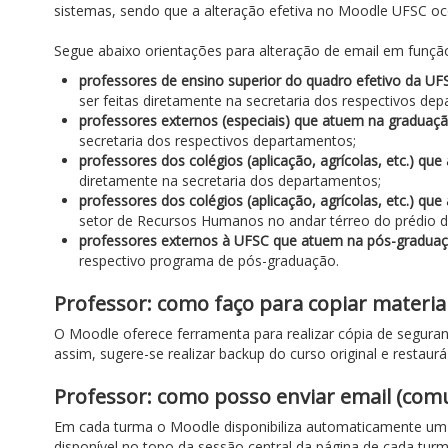
sistemas, sendo que a alteração efetiva no Moodle UFSC 
Segue abaixo orientações para alteração de email em funçã
professores de ensino superior do quadro efetivo da UFS
ser feitas diretamente na secretaria dos respectivos de
professores externos (especiais) que atuem na graduaç
secretaria dos respectivos departamentos;
professores dos colégios (aplicação, agrícolas, etc.) q
diretamente na secretaria dos departamentos;
professores dos colégios (aplicação, agrícolas, etc.) q
setor de Recursos Humanos no andar térreo do prédio da
professores externos à UFSC que atuem na pós-gradua
respectivo programa de pós-graduação.
Professor: como faço para copiar materi
O Moodle oferece ferramenta para realizar cópia de seguran
assim, sugere-se realizar backup do curso original e resta
Professor: como posso enviar email (com
Em cada turma o Moodle disponibiliza automaticamente um 
disponível no topo da sessão central da página de cada tu