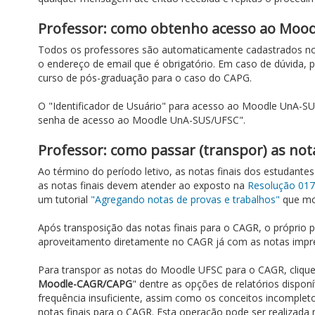
Professor: como obtenho acesso ao Moo
Todos os professores são automaticamente cadastrados no
o endereço de email que é obrigatório. Em caso de dúvida, p
curso de pós-graduação para o caso do CAPG.
O "Identificador de Usuário" para acesso ao Moodle UnA-SU
senha de acesso ao Moodle UnA-SUS/UFSC".
Professor: como passar (transpor) as no
Ao término do período letivo, as notas finais dos estudant
as notas finais devem atender ao exposto na
Resolução 01
um tutorial
"Agregando notas de provas e trabalhos"
que mos
Após transposição das notas finais para o CAGR, o próprio 
aproveitamento diretamente no CAGR já com as notas impres
Para transpor as notas do Moodle UFSC para o CAGR, clique
Moodle-CAGR/CAPG
" dentre as opções de relatórios dispon
frequência insuficiente, assim como os conceitos incomplet
notas finais para o CAGR. Esta operação pode ser realizada