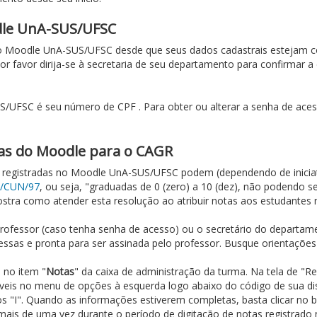
dle UnA-SUS/UFSC
 Moodle UnA-SUS/UFSC desde que seus dados cadastrais estejam co
or favor dirija-se à secretaria de seu departamento para confirmar 
S/UFSC é seu número de CPF . Para obter ou alterar a senha de aces
tas do Moodle para o CAGR
es registradas no Moodle UnA-SUS/UFSC podem (dependendo de iniciati
7/CUN/97
, ou seja, "graduadas de 0 (zero) a 10 (dez), não podendo s
tra como atender esta resolução ao atribuir notas aos estudantes
professor (caso tenha senha de acesso) ou o secretário do departame
sas e pronta para ser assinada pelo professor. Busque orientações 
 no item "
Notas
" da caixa de administração da turma. Na tela de "Re
íveis no menu de opções à esquerda logo abaixo do código de sua disc
os "I". Quando as informações estiverem completas, basta clicar no 
 mais de uma vez durante o período de digitação de notas registrado