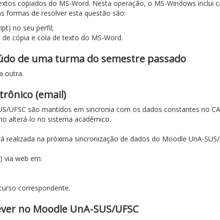
extos copiados do MS-Word. Nesta operação, o MS-Windows inclui ca
s formas de resolver esta questão são:
t) no seu perfil;
o de cópia e cola de texto do MS-Word.
teúdo de uma turma do semestre passado
 outra.
rônico (email)
US/UFSC são mantidos em sincronia com os dados constantes no CA
io alterá-lo no sistema acadêmico.
rá realizada na próxima sincronização de dados do Moodle UnA-SU
) via web em:
curso correspondente.
rever no Moodle UnA-SUS/UFSC