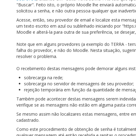
"Buscar". Feito isto, o próprio Moodle lhe enviará automa
solicitou a senha, e não outra pessoa qualquer que inadver
Acesse, então, seu provedor de email e localize esta mens
um texto escrito em azul ou sublinhado iniciando por "http
Moodle e alterá-la para outra de sua preferência, se desejar
Note que em alguns provedores (a exemplo do TERRA - terra.
falha do provedor, e não do Moodle. Nesta situação, sugerim
resolver o problema.
O recebimento destas mensagens pode demorar alguns insta
sobrecarga na rede;
sobrecarga no servidor de mensagens de seu provedor;
rejeição temporária em função da quantidade de mensag
Também pode acontecer destas mensagens serem indevidame
verifique se as mensagens não estão em alguma pasta corre
Se mesmo assim não localizares estas mensagens, entre em
cadastrado.
Como este procedimento de obtenção de senha é totalmente
qualquer mensagem até então recebida e repitas o procedim