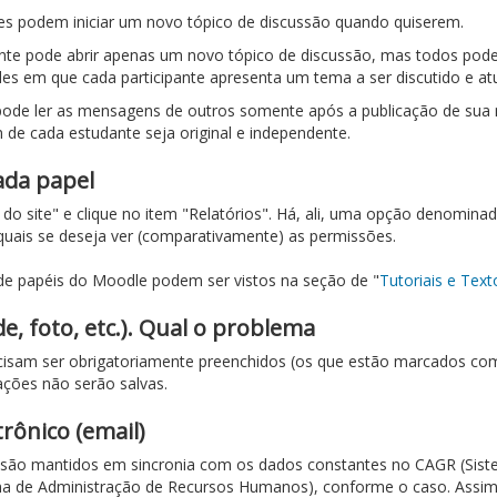
tes podem iniciar um novo tópico de discussão quando quiserem.
ante pode abrir apenas um novo tópico de discussão, mas todos pod
ades em que cada participante apresenta um tema a ser discutido e 
pode ler as mensagens de outros somente após a publicação de su
de cada estudante seja original e independente.
ada papel
ção do site" e clique no item "Relatórios". Há, ali, uma opção denomi
quais se deseja ver (comparativamente) as permissões.
de papéis do Moodle podem ser vistos na seção de "
Tutoriais e Text
e, foto, etc.). Qual o problema
recisam ser obrigatoriamente preenchidos (os que estão marcados co
rações não serão salvas.
rônico (email)
 são mantidos em sincronia com os dados constantes no CAGR (Sis
 de Administração de Recursos Humanos), conforme o caso. Assim, a