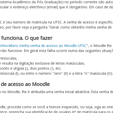
Sistema Acadêmico da Pós-Graduação) no período corrente são auto
ular o endereço eletrônico (email) que é obrigatório. Em caso de dú
 seu número de matrícula na UFSC. A senha de acesso é específica
esso, por favor veja a pergunta "Geral: como obtenho minha senha 
 funciona. O que fazer
enho/altero minha senha de acesso ao Moodle UFSC
", o Moodle lhe
não funcione. Em geral esta falha ocorre numa das seguintes situaç
minúsculas;
 resulta na digitação exclusiva de letras maiúsculas;
onto e vírgula (;), dois pontos (:), etc;
inúscula (l), ou entre o número "zero" (0) e a letra "o" maiúscula (O).
 de acesso ao Moodle
 no Moodle, lhe é atribuída uma senha inicial aleatória. Esta senha d
le, proceda como se você a tivesse esquecido, ou seja, siga as ori
rece, preencha sua identificação de usuário (nº de matrícula para os