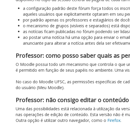
a configuração padrão deste fórum força todos os inscr
aqueles usuários que explicitamente optaram em seu per
por padrão apenas os professores e estagiários de docê
o mecanismo de grupos (visíveis e separados) está dispo
as notícias ficam publicadas no fórum podendo ser lidas/
ao postar uma notícia há uma opção para enviar o email
anunciante para alterar a notícia antes dela ser efetivame
Professor: como posso saber quais as p
O Moodle possui todo um mecanismo que controla o que um us
é permitido em função de seus papéis no ambiente. Uma visã
No caso do Moodle UFSC, as permissões específicas de cada 
do usuário (Meu Moodle).
Professor: não consigo editar o conteúd
Uma das possibilidades está relacionada à utilização da ve
nas operações de edição de conteúdo. Esta versão não é mais
Outra opção é utilizar outro navegador, como o
Firefox
.