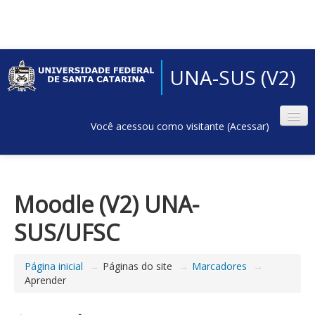
UNA-SUS (V2)
Você acessou como visitante (
Acessar
)
Moodle (V2) UNA-
SUS/UFSC
Página inicial
→
Páginas do site
→
Marcadores
→
Aprender