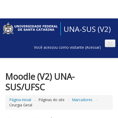
UNA-SUS (V2)
Você acessou como visitante (
Acessar
)
Moodle (V2) UNA-
SUS/UFSC
Página inicial
→
Páginas do site
→
Marcadores
→
Cirurgia Geral