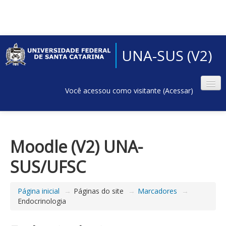
UNA-SUS (V2)
Você acessou como visitante (
Acessar
)
Moodle (V2) UNA-
SUS/UFSC
Página inicial
→
Páginas do site
→
Marcadores
→
Endocrinologia