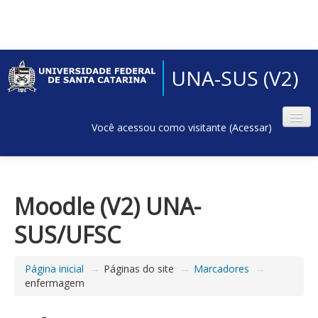
UNA-SUS (V2)
Você acessou como visitante (
Acessar
)
Moodle (V2) UNA-
SUS/UFSC
Página inicial
→
Páginas do site
→
Marcadores
→
enfermagem