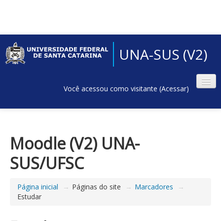
UNA-SUS (V2)
Você acessou como visitante (
Acessar
)
Moodle (V2) UNA-
SUS/UFSC
Página inicial
→
Páginas do site
→
Marcadores
→
Estudar