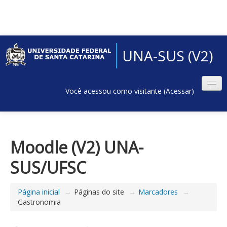
UNA-SUS (V2)
Você acessou como visitante (
Acessar
)
Moodle (V2) UNA-
SUS/UFSC
Página inicial
→
Páginas do site
→
Marcadores
→
Gastronomia