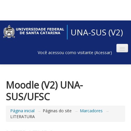
UNA-SUS (V2)
Você acessou como visitante (
Acessar
)
Moodle (V2) UNA-
SUS/UFSC
Página inicial
→
Páginas do site
→
Marcadores
→
LITERATURA