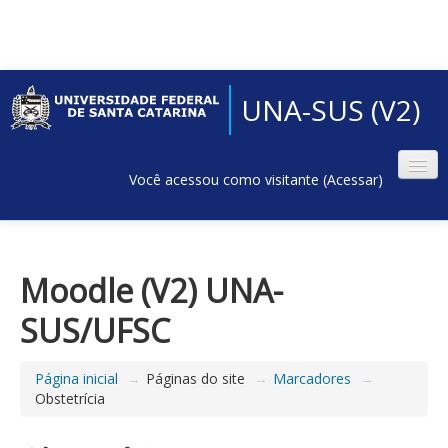
UNA-SUS (V2)
Você acessou como visitante (
Acessar
)
Moodle (V2) UNA-
SUS/UFSC
Página inicial
→
Páginas do site
→
Marcadores
→
Obstetrícia