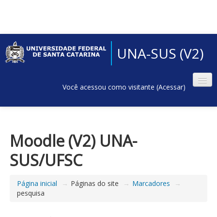
UNA-SUS (V2)
Você acessou como visitante (
Acessar
)
Moodle (V2) UNA-
SUS/UFSC
Página inicial
→
Páginas do site
→
Marcadores
→
pesquisa