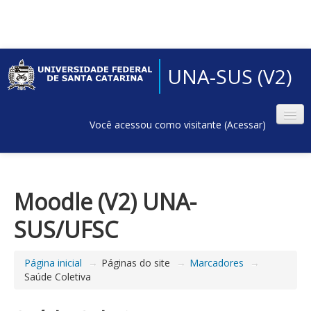
UNA-SUS (V2)
Você acessou como visitante (
Acessar
)
Moodle (V2) UNA-
SUS/UFSC
Página inicial
→
Páginas do site
→
Marcadores
→
Saúde Coletiva