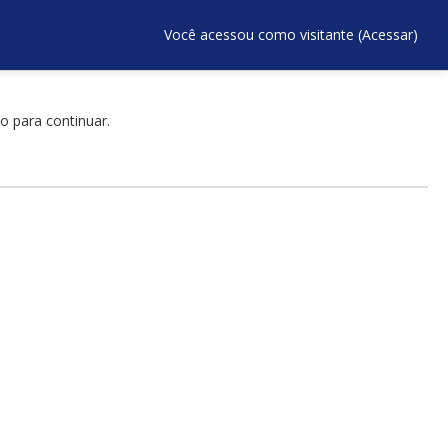
Você acessou como visitante (
Acessar
)
o para continuar.