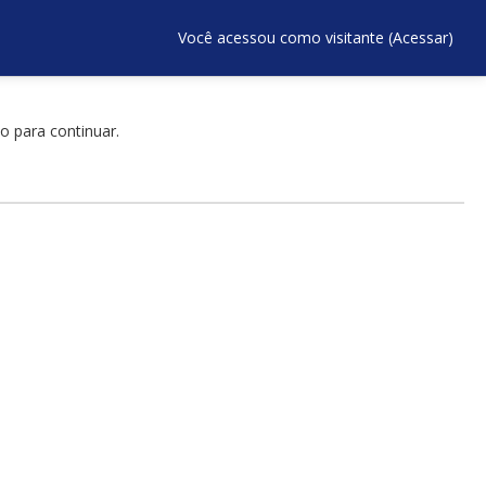
Você acessou como visitante (
Acessar
)
o para continuar.