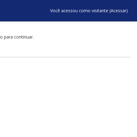
Você acessou como visitante (
Acessar
)
o para continuar.