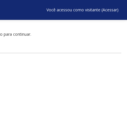
Você acessou como visitante (
Acessar
)
o para continuar.