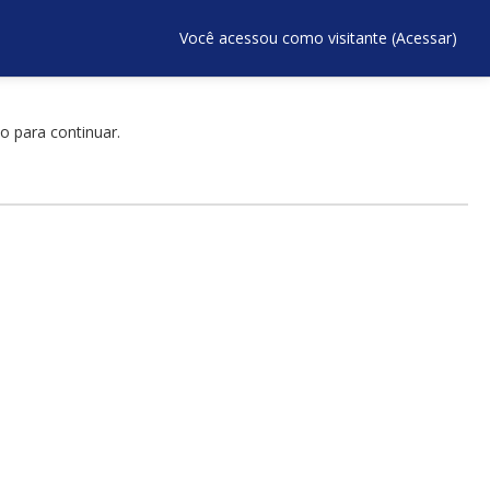
Você acessou como visitante (
Acessar
)
o para continuar.