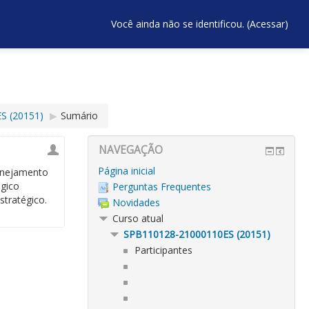
Você ainda não se identificou. (
Acessar
)
S (20151)
▶︎
Sumário
NAVEGAÇÃO
Página inicial
lanejamento
égico
Perguntas Frequentes
tratégico.
Novidades
Curso atual
SPB110128-21000110ES (20151)
Participantes