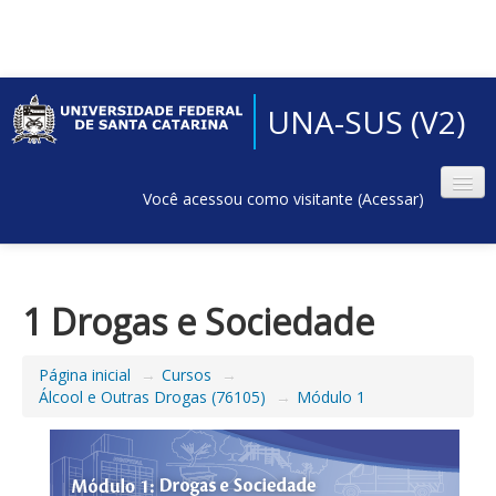
UNA-SUS (V2)
Você acessou como visitante (
Acessar
)
1 Drogas e Sociedade
Página inicial
→
Cursos
→
Álcool e Outras Drogas (76105)
→
Módulo 1