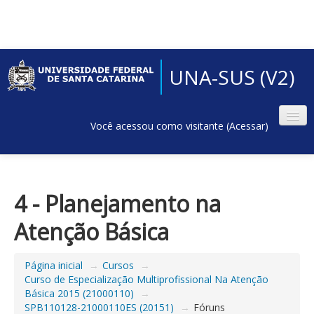
UNA-SUS (V2)
Você acessou como visitante (
Acessar
)
4 - Planejamento na
Atenção Básica
Página inicial
→
Cursos
→
Curso de Especialização Multiprofissional Na Atenção
Básica 2015 (21000110)
→
SPB110128-21000110ES (20151)
→
Fóruns