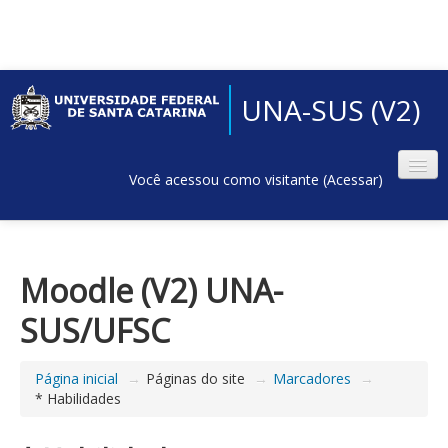
UNA-SUS (V2)
Você acessou como visitante (
Acessar
)
Moodle (V2) UNA-
SUS/UFSC
Página inicial
→
Páginas do site
→
Marcadores
→
* Habilidades