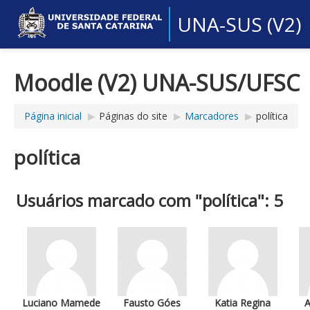
UNA-SUS (V2)
Moodle (V2) UNA-SUS/UFSC
Página inicial
▶︎
Páginas do site
▶︎
Marcadores
▶︎
política
política
Usuários marcado com "política": 5
Luciano Mamede
Fausto Góes
Katia Regina
A