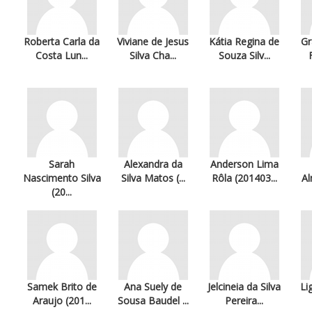
Roberta Carla da
Viviane de Jesus
Kátia Regina de
Gr
Costa Lun...
Silva Cha...
Souza Silv...
Sarah
Alexandra da
Anderson Lima
Nascimento Silva
Silva Matos (...
Rôla (201403...
Al
(20...
Samek Brito de
Ana Suely de
Jelcineia da Silva
Li
Araujo (201...
Sousa Baudel ...
Pereira...