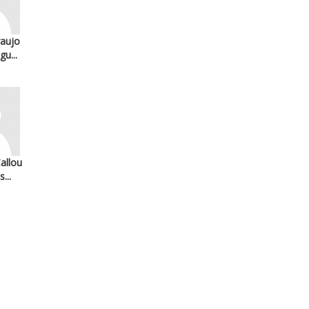
aujo
u...
allou
...