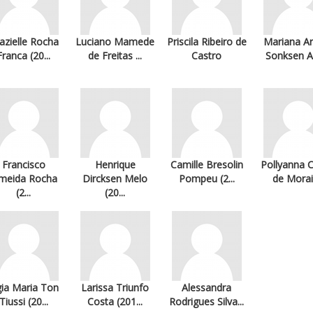
azielle Rocha
Luciano Mamede
Priscila Ribeiro de
Mariana Ar
Franca (20...
de Freitas ...
Castro
Sonksen Ag
Francisco
Henrique
Camille Bresolin
Pollyanna C
meida Rocha
Dircksen Melo
Pompeu (2...
de Morais
(2...
(20...
gia Maria Ton
Larissa Triunfo
Alessandra
Tiussi (20...
Costa (201...
Rodrigues Silva...