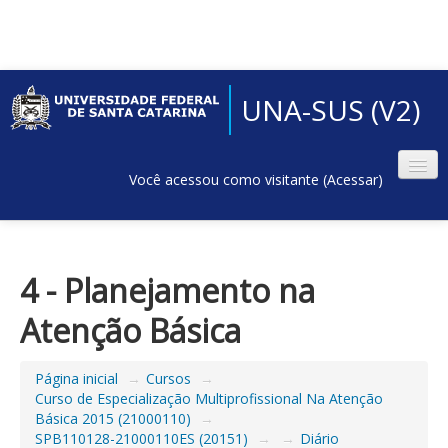
UNA-SUS (V2)
Você acessou como visitante (
Acessar
)
4 - Planejamento na
Atenção Básica
Página inicial
→
Cursos
→
Curso de Especialização Multiprofissional Na Atenção
Básica 2015 (21000110)
→
SPB110128-21000110ES (20151)
→
→
Diário