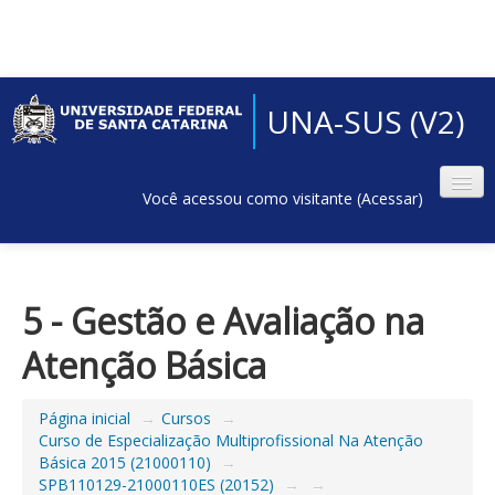
UNA-SUS (V2)
Você acessou como visitante (
Acessar
)
5 - Gestão e Avaliação na
Atenção Básica
Página inicial
→
Cursos
→
Curso de Especialização Multiprofissional Na Atenção
Básica 2015 (21000110)
→
SPB110129-21000110ES (20152)
→
→