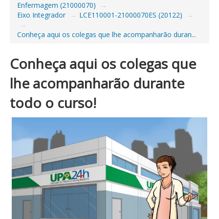
Enfermagem (21000070)
→
Eixo Integrador
→
LCE110001-21000070ES (20122)
→
→
Conheça aqui os colegas que lhe acompanharão duran...
Conheça aqui os colegas que
lhe acompanharão durante
todo o curso!