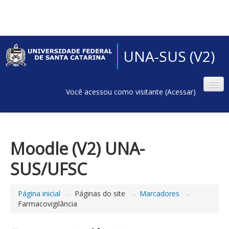
UNA-SUS (V2)
Você acessou como visitante (
Acessar
)
Moodle (V2) UNA-
SUS/UFSC
Página inicial
→
Páginas do site
→
Marcadores
→
Farmacovigilância