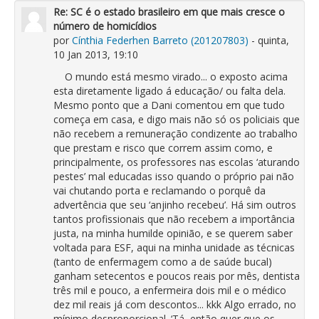
Re: SC é o estado brasileiro em que mais cresce o
número de homicídios
por
Cínthia Federhen Barreto (201207803)
- quinta,
10 Jan 2013, 19:10
O mundo está mesmo virado... o exposto acima
esta diretamente ligado á educação/ ou falta dela.
Mesmo ponto que a Dani comentou em que tudo
começa em casa, e digo mais não só os policiais que
não recebem a remuneração condizente ao trabalho
que prestam e risco que correm assim como, e
principalmente, os professores nas escolas ‘aturando
pestes’ mal educadas isso quando o próprio pai não
vai chutando porta e reclamando o porquê da
advertência que seu ‘anjinho recebeu’. Há sim outros
tantos profissionais que não recebem a importância
justa, na minha humilde opinião, e se querem saber
voltada para ESF, aqui na minha unidade as técnicas
(tanto de enfermagem como a de saúde bucal)
ganham setecentos e poucos reais por mês, dentista
três mil e pouco, a enfermeira dois mil e o médico
dez mil reais já com descontos... kkk Algo errado, no
mínimo desproporcional. ‘Tá, então quer que os