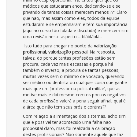
médicos que estudaram anos, dedicando-se e se
privando de tantas coisas merecem menos ??” Claro
que não, mas assim como eles, todos da equipe
estudaram e se empenharam e têm sua importância
(aqui no curso tão falada e discutida) e merecem sim
uma revisão neste aspecto ... blábláblá...
Isto tudo para chegar no ponto da
valorização
profissional, valorização pessoal
. Na resposta,
talvez, do porque tantas profissões estão sem
procura, cada vez mais escassas e porque há
também o inverso, a procura de tantas pessoas,
muitas vezes sem o mínimo de vocação, querendo
ser médico ou dentista ou qualquer coisa que ganhe
mais que um ‘professor ou policial militar’, que as
motive mais e daí mesmo com os pontos negativos
de cada profissão valerá a pena seguir afinal, qual é
a área que não tem seus prós e contras??
Com relação a alimentação dos sistemas, acho sim
que é possivel ter acontecido uma falha não
proposital claro, mas foi realizada a calibração
destes profissionais? Não somente aquele que faz