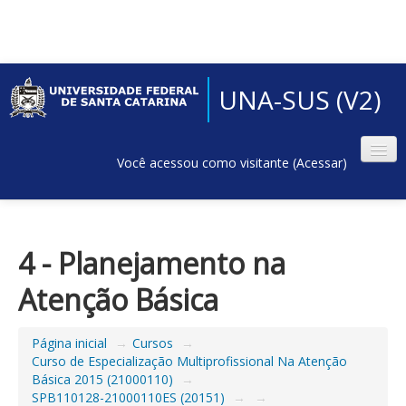
UNA-SUS (V2)
Você acessou como visitante (
Acessar
)
4 - Planejamento na
Atenção Básica
Página inicial
→
Cursos
→
Curso de Especialização Multiprofissional Na Atenção
Básica 2015 (21000110)
→
SPB110128-21000110ES (20151)
→
→