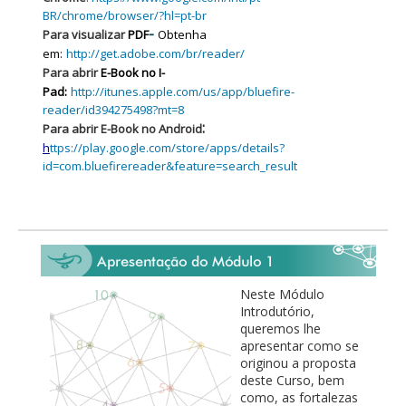
BR/chrome/browser/?hl=pt-br
-
Para visualizar
PDF
Obtenha
em:
http://get.adobe.com/br/reader/
Para abrir
E-Book
no I-
Pad:
http://itunes.apple.com/us/app/bluefire-
reader/id394275498?mt=8
:
Para abrir
E-Book no Android
h
ttps://play.google.com/store/apps/details?
id=com.bluefirereader&feature=search_result
Neste Módulo
Introdutório,
queremos lhe
apresentar como se
originou a proposta
deste Curso, bem
como, as fortalezas