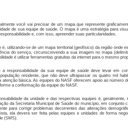
ialmente você vai precisar de um mapa que represente graficamente 
lidade de sua equipe de saúde. O mapa é uma estratégia para visua
 responsabilidade e, com isso, apreender suas particularidades.
é, utilizando-se de um mapa territorial (geofísico) da região onde es
ência do serviço, circunscrevendo a sua imagem no mapa (delimitaç
bilidade é utilizar ferramentas gratuitas da internet para o mesmo prop
sob a responsabilidade da sua equipe de saúde deve levar em con
população residente, que não deve ultrapassar os quatro mil hab
na atenção básica. As equipes do NASF oferecem apoio ao número d
nforme a conformação da equipe do NASF.
onsabilidade da unidade e das respectivas equipes é, geralmente, 
ação da Secretaria Municipal de Saúde do município, em conjunto c
nte para corrigir problemas decorrentes das alterações demográficas
sta, ela deverá ser feita pelas equipes e unidades de forma nego
de (SMS).