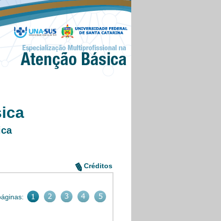
ica
ica
Créditos
páginas: